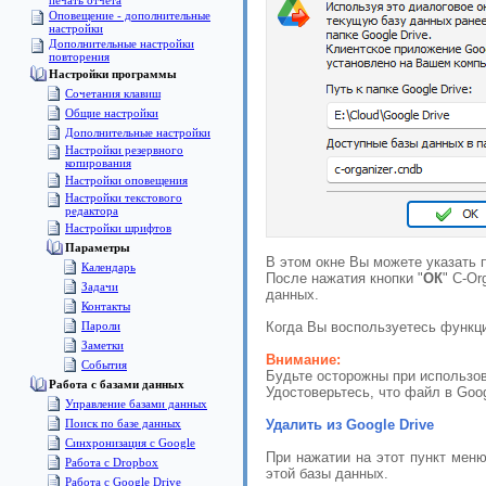
печать отчета
Оповещение - дополнительные
настройки
Дополнительные настройки
повторения
Настройки программы
Сочетания клавиш
Общие настройки
Дополнительные настройки
Настройки резервного
копирования
Настройки оповещения
Настройки текстового
редактора
Настройки шрифтов
Параметры
В этом окне Вы можете указать п
Календарь
После нажатия кнопки "
ОК
" C-Or
Задачи
данных.
Контакты
Пароли
Когда Вы воспользуетесь функци
Заметки
Внимание:
События
Будьте осторожны при использов
Pабота с базами данных
Удостоверьтесь, что файл в Goo
Управление базами данных
Поиск по базе данных
Удалить из Google Drive
Синхронизация с Google
При нажатии на этот пункт меню
Работа с Dropbox
этой базы данных.
Работа с Google Drive