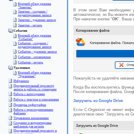
Краткий обзор режима
"Заметки"
В этом окне Вам необходимо у
Заметки - создание /
автоматически, но Вы можете из
редактирование записи
При нажатии кнопки "
OK
", Ваша 
Заметки - удаление записи
Заметки - печать
События
Краткий обзор режима
"События"
События - создание /
редактирование записи
События - удаление записи
События - оповещение
События - печать
Удаленные
Краткий обзор режима
"Удаленные"
Пожалуйста не удаляйте никакие
Избранное
Предварительный просмотр
Когда Вы воспользуетесь функци
записи и работа со стикерами
После копирования файла, Googl
Работа с категориями
Pабота с текстом и описаниями
Загрузить из Google Drive
Проверка орфографии
Если C-Organizer не имеет инфо
Работа с присоединенными
файлами
диалоговое окно "Загрузить из Go
Управление вложениями
Создание и корректировка
шаблонов для печати
Предварительный просмотр и