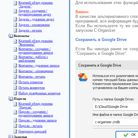
Для использования этих функций
Краткий обзор режима
"Задачи"
Задачи - создание /
Важно:
редактирование задач
В качестве альтернативного спос
Задачи - удаление задач
программой, вся информация буд
Задачи - оповещение
Если Вы используете ту же са
запуском C-Organizer.
Задачи - печать
Контакты
Сохранить в Google Drive
Краткий обзор режима
"Контакты"
Если Вы никогда ранее не сохр
Контакты - создание /
редактирование записи
"Сохранить в Google Drive":
Контакты - работа с
шаблонами
Контакты - удаление записи
Контакты - оповещение
Контакты - печать
Печать этикеток
Печать конвертов
Набор телефонных номеров
Пароли
Краткий обзор режима
"Пароли"
Пароли - создание /
редактирование записи
Пароли - удаление записи
Пароли - печать
Генератор паролей
Заметки