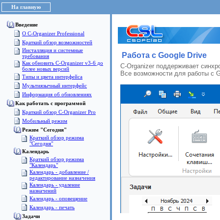
На главную
Введение
О C-Organizer Professional
Краткий обзор возможностей
Инсталляция и системные
Работа с Google Drive
требования
Как обновить C-Organizer v3-6 до
C-Organizer поддерживает синхро
более новых версий
Все возможности для работы с
G
Типы и цвета интерфейса
Мультиязычный интерфейс
Информация об обновлениях
Как работать с программой
Краткий обзор C-Organizer Pro
Мобильный режим
Режим "Сегодня"
Краткий обзор режима
"Сегодня"
Календарь
Краткий обзор режима
"Календарь"
Календарь - добавление /
редактирование назначения
Календарь - удаление
назначений
Календарь - оповещение
Календарь - печать
Задачи