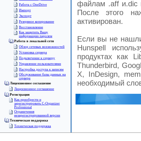
файлам .aff и.di
Работа с OneDrive
Импорт
После этого на
Экспорт
активирован.
Pезервное копирование
Восстановление
Как защитить Вашу
информацию паролем
Если вы не нашли
Работа в локальной сети
Hunspell испол
Обзор сетевых вохможностей
Установка сервера
продуктах как Lib
Подключение к серверу
Thunderbird, Goo
Управление пользователями
Настройка доступа к записям
X, InDesign, me
Обслуживание базы данных на
сервере
необходимый слов
Лицензионное соглашение
Лицензионное соглашение
Pегистрация
Как приобрести и
зарегистрировать C-Organizer
Professional
Ограничения
незарегистрированной версии
Техническая поддержка
Техническая поддержка