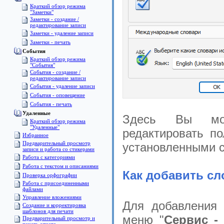
Краткий обзор режима
"Заметки"
Заметки - создание /
редактирование записи
Заметки - удаление записи
Заметки - печать
События
Краткий обзор режима
"События"
События - создание /
редактирование записи
События - удаление записи
События - оповещение
События - печать
Удаленные
Здесь Вы мож
Краткий обзор режима
"Удаленные"
редактировать по
Избранное
Предварительный просмотр
установленными 
записи и работа со стикерами
Работа с категориями
Pабота с текстом и описаниями
Как добавить сл
Проверка орфографии
Работа с присоединенными
файлами
Управление вложениями
Для добавления 
Создание и корректировка
шаблонов для печати
меню "
Сервис -
Предварительный просмотр и