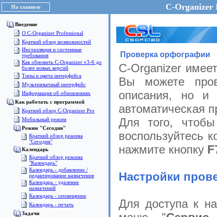
C-Organizer 
На главную
Введение
О C-Organizer Professional
Краткий обзор возможностей
Инсталляция и системные
Проверка орфографии
требования
Как обновить C-Organizer v3-6 до
C-Organizer имее
более новых версий
Типы и цвета интерфейса
Вы можете пров
Мультиязычный интерфейс
описания, но и
Информация об обновлениях
Как работать с программой
автоматическая п
Краткий обзор C-Organizer Pro
Для того, чтобы
Мобильный режим
Режим "Сегодня"
воспользуйтесь к
Краткий обзор режима
"Сегодня"
нажмите кнопку
F
Календарь
Краткий обзор режима
"Календарь"
Календарь - добавление /
Настройки пров
редактирование назначения
Календарь - удаление
назначений
Календарь - оповещение
Для доступа к на
Календарь - печать
Задачи