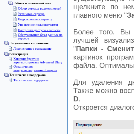
Работа в локальной сети
щелкните по не
Обзор сетевых вохможностей
главного меню "
З
Установка сервера
Подключение к серверу
Управление пользователями
Более того, Вы
Настройка доступа к записям
Обслуживание базы данных на
лучшей визуализ
сервере
Лицензионное соглашение
"
Папки - Сменит
Лицензионное соглашение
Pегистрация
картинок програ
Как приобрести и
зарегистрировать Advanced Diary
файла. Оптимальн
Ограничения
незарегистрированной версии
Техническая поддержка
Для удаления д
Техническая поддержка
Также можно восп
D
.
Откроется диалог