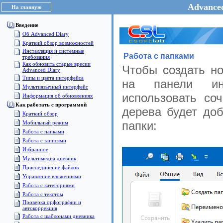
Advanced
На главную
Введение
Об Advanced Diary
Краткий обзор возможностей
Инсталляция и системные
Работа с папками
требования
Как обновить старые вресии
Чтобы создать но
Advanced Diary
Типы и цвета интерфейса
на панели ин
Мультиязычный интерфейс
использовать соч
Информация об обновлениях
Как работать с программой
дерева будет доб
Краткий обзор
папки:
Мобильный режим
Работа с папками
Работа с записями
Избранное
Мультимедиа дневник
Присоединение файлов
Управление вложениями
Работа с категориями
Работа с текстом
Проверка орфографии и
автокоррекция
Работа с шаблонами дневника