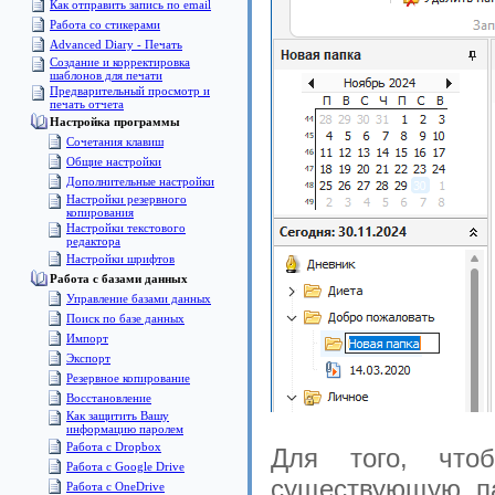
Как отправить запись по email
Работа со стикерами
Advanced Diary - Печать
Создание и корректировка
шаблонов для печати
Предварительный просмотр и
печать отчета
Настройка программы
Сочетания клавиш
Общие настройки
Дополнительные настройки
Настройки резервного
копирования
Настройки текстового
редактора
Настройки шрифтов
Pабота с базами данных
Управление базами данных
Поиск по базе данных
Импорт
Экспорт
Pезервное копирование
Восстановление
Как защитить Вашу
информацию паролем
Работа с Dropbox
Для того, чтоб
Работа с Google Drive
существующую па
Работа с OneDrive