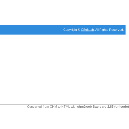
Copyright ©
CSoftLab
. All Rights Reserved.
Converted from CHM to HTML with
chm2web Standard 2.85 (unicode)