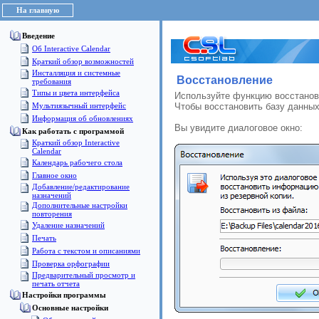
На главную
Введение
Об Interactive Calendar
Краткий обзор возможностей
Инсталляция и системные
Восстановление
требования
Типы и цвета интерфейса
Используйте функцию восстанов
Мультиязычный интерфейс
Чтобы восстановить базу данных
Информация об обновлениях
Вы увидите диалоговое окно:
Как работать с программой
Краткий обзор Interactive
Calendar
Календарь рабочего стола
Главное окно
Добавление/редактирование
назначений
Дополнительные настройки
повторения
Удаление назначений
Печать
Работа с текстом и описаниями
Проверка орфографии
Предварительный просмотр и
печать отчета
Настройки программы
Основные настройки