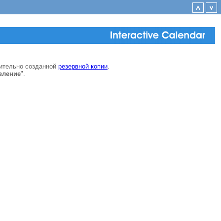
ительно созданной
резервной копии
.
вление
".