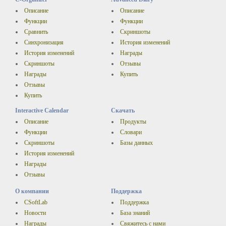
Описание
Описание
Функции
Функции
Сравнить
Скриншоты
Синхронизация
История изменений
История изменений
Награды
Скриншоты
Отзывы
Награды
Купить
Отзывы
Купить
Interactive Calendar
Скачать
Описание
Продукты
Функции
Словари
Скриншоты
Базы данных
История изменений
Награды
Отзывы
О компании
Поддержка
CSoftLab
Поддержка
Новости
База знаний
Награды
Свяжитесь с нами